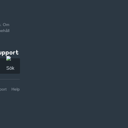
as. Om
nehåll
upport
ort
Help