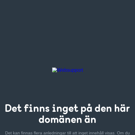
Det finns inget
på den här
domänen än
Det kan finnas flera anledningar till att inget innehåll visas. Om
du