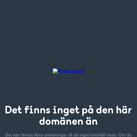
Det finns inget
på den här
domänen än
Det kan finnas flera anledningar till att inget innehåll visas. Om
du