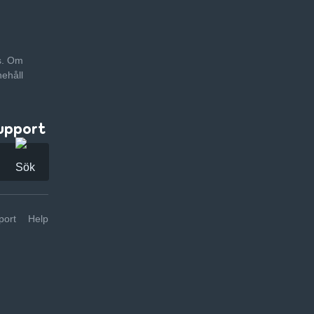
as. Om
nehåll
upport
ort
Help